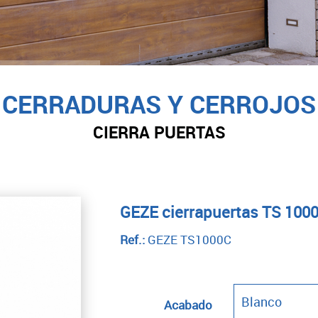
CERRADURAS Y CERROJOS
CIERRA PUERTAS
GEZE cierrapuertas TS 1000
Ref.:
GEZE TS1000C
Acabado