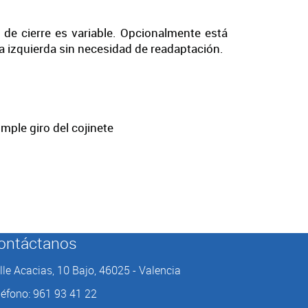
a de cierre es variable. Opcionalmente está
la izquierda sin necesidad de readaptación.
ple giro del cojinete
ontáctanos
lle Acacias, 10 Bajo, 46025 - Valencia
léfono: 961 93 41 22