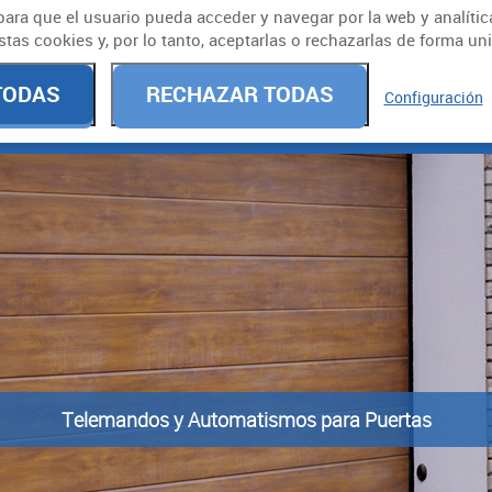
ara que el usuario pueda acceder y navegar por la web y analíticas
961 93 41 2
s cookies y, por lo tanto, aceptarlas o rechazarlas de forma unit
961 93 78 1
TODAS
RECHAZAR TODAS
Configuración
nes Somos
Catálogo
Noticias
Localizaci
T
e
l
e
m
a
n
d
o
s
y
A
u
t
o
m
a
t
i
s
m
o
s
p
a
r
a
P
u
e
r
t
a
s