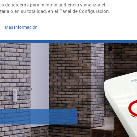
 de terceros para medir la audiencia y analizar el
2
Calle Acacias, 10 Bajo
aria o en su totalidad, en el Panel de Configuración.
7
46025, Valencia
Más información
ón
Contacto